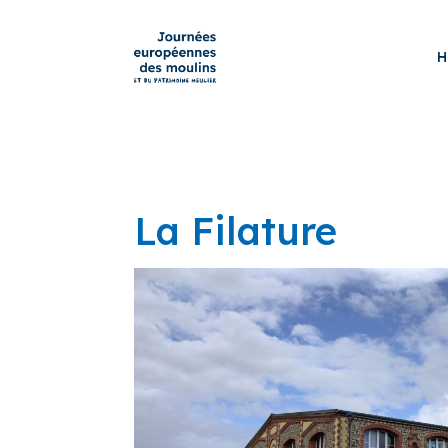
H
La Filature