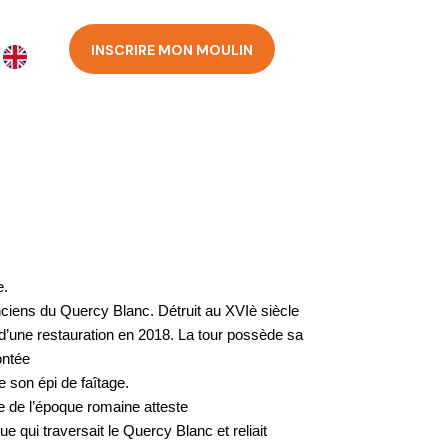
INSCRIRE MON MOULIN
e.
nciens du Quercy Blanc. Détruit au XVIè siècle
ié d’une restauration en 2018. La tour possède sa
ontée
de son épi
de faîtage.
re de l’époque romaine atteste
ue qui traversait le Quercy Blanc et reliait