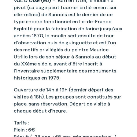
VAL D’OISE (95)
– Bâti en 1759, le moulin à
pivot (sa cage peut tourner entièrement sur
elle-même) de Sannois est le dernier de ce
type encore fonctionnel en Ile-de-France.
Exploité pour la fabrication de farine jusqu’aux
années 1870, le moulin sert ensuite de tour
d’observation puis de guinguette et est l’un
des motifs privilégiés du peintre Maurice
Utrillo lors de son séjour à Sannois au début
du XXème siècle, avant d’être inscrit à
l’inventaire supplémentaire des monuments
historiques en 1975.
Ouverture de 14h à 19h (dernier départ des
visites à 18h). Les groupes sont constitués sur
place, sans réservation. Départ de visite à
chaque début d’heure.
Tarifs :
Plein : 6€
Réduit (-26 ans, +65 ans, minimas sociaux…) :