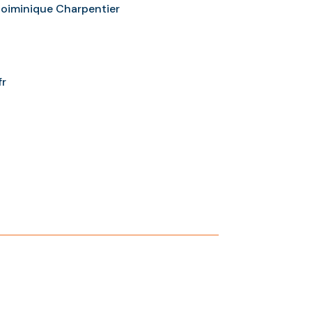
 Doiminique Charpentier
fr