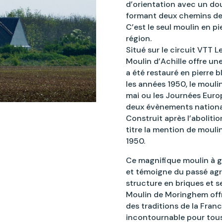
d’orientation avec un doub
formant deux chemins de r
C’est le seul moulin en p
région.
Situé sur le circuit VTT L
Moulin d’Achille offre une
a été restauré en pierre
les années 1950, le mouli
mai ou les Journées Euro
deux évènements nationau
Construit après l’abolitio
titre la mention de moulin
1950.
Ce magnifique moulin à g
et témoigne du passé agr
structure en briques et s
Moulin de Moringhem offre
des traditions de la Franc
incontournable pour tous