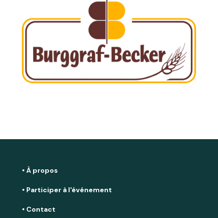
• À propos
• Participer à l'événement
• Contact