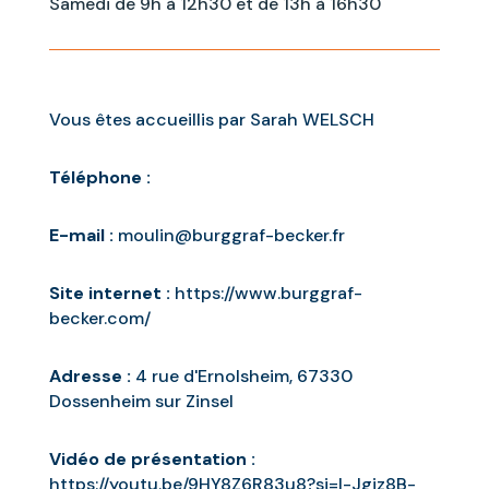
Samedi de 9h à 12h30 et de 13h à 16h30
Vous êtes accueillis par Sarah WELSCH
Téléphone :
E-mail :
moulin@burggraf-becker.fr
Site internet :
https://www.burggraf-
becker.com/
Adresse :
4 rue d'Ernolsheim, 67330
Dossenheim sur Zinsel
Vidéo de présentation :
https://youtu.be/9HY8Z6R83u8?si=I-Jgiz8B-