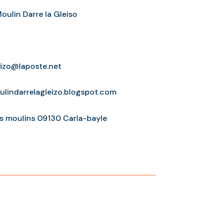
oulin Darre la Gleiso
eizo@laposte.net
ulindarrelagleizo.blogspot.com
s moulins 09130 Carla-bayle