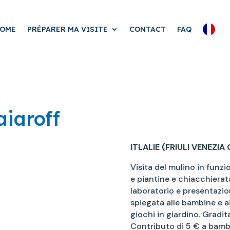
OME
PRÉPARER MA VISITE
CONTACT
FAQ
iaroff
ITLALIE (FRIULI VENEZIA 
Visita del mulino in funz
e piantine e chiacchierata
laboratorio e presentazion
spiegata alle bambine e a
giochi in giardino. Gradit
Contributo di 5 € a bambin