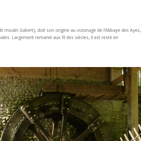
it moulin Gabert), doit son origine au voisinage de l’Abbaye des Ayes
les. Largement remanié aux fil des siècles, il est resté en