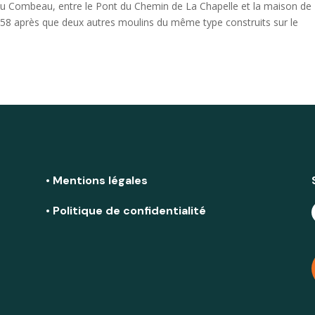
 du Combeau, entre le Pont du Chemin de La Chapelle et la maison de
858 après que deux autres moulins du même type construits sur le
• Mentions légales
• Politique de confidentialité