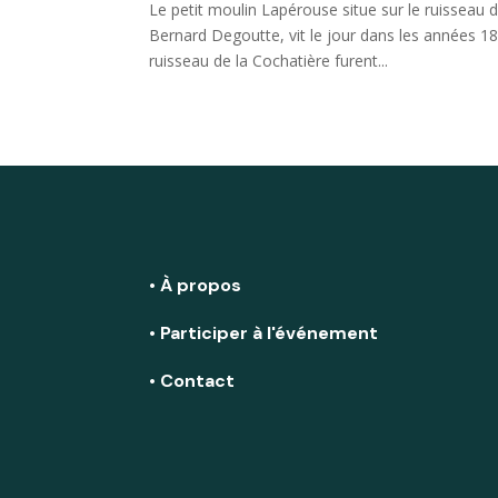
Le petit moulin Lapérouse situe sur le ruisseau
Bernard Degoutte, vit le jour dans les années 1
ruisseau de la Cochatière furent...
• À propos
• Participer à l'événement
• Contact